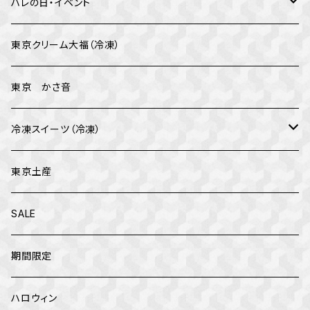
ハレの日・イベント
バレンタイン
東京クリーム大福（冷凍）
イベント
東京 かさ音
母の日
冷凍スイーツ（冷凍）
父の日
テオブロマ
東京土産
クリスマス
トップス
SALE
お正月
カファレル
期間限定
ハロウィン