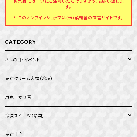
転売品には十分にご注意いただけますよう、お願い致しま
す。
※このオンラインショップは(株)菓輪舎の直営サイトです。
CATEGORY
ハレの日・イベント
バレンタイン
東京クリーム大福（冷凍）
イベント
東京 かさ音
母の日
冷凍スイーツ（冷凍）
父の日
テオブロマ
東京土産