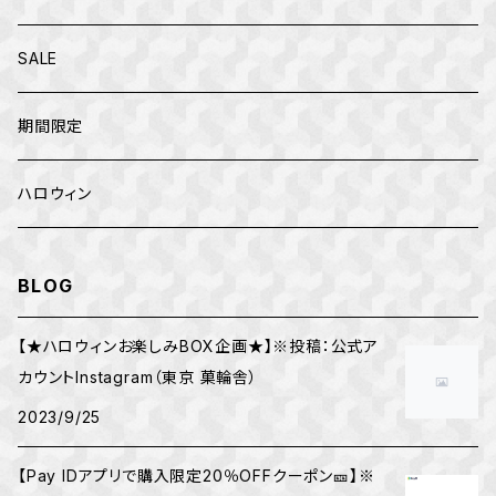
クリスマス
トップス
SALE
お正月
カファレル
期間限定
ハロウィン
BLOG
【★ハロウィンお楽しみBOX企画★】※投稿：公式ア
カウントInstagram（東京 菓輪舎）
2023/9/25
【Pay IDアプリで購入限定20％OFFクーポン🎫】※