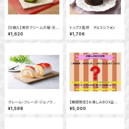
【6個入】東京クリーム大福・天と
トップス監修 チョコシフォン
塩 抹茶
¥1,620
¥1,706
クレーム・フレーズ・ジェノワー
【期間限定】お楽しみBOX企画
ズ関口倭代シェフのいちごショ
（6月8日 ～8月31日まで）
¥1,598
¥5,000
ートケーキロール