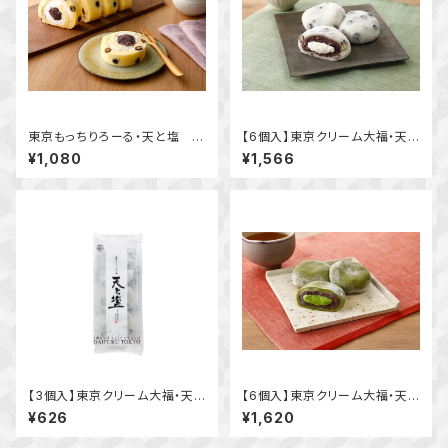
東京もっちりろーる・天と塩 豆
【6個入】東京クリーム大福・天と
つぶあんクリーム
塩 豆つぶあん
¥1,080
¥1,566
【3個入】東京クリーム大福・天と
【6個入】東京クリーム大福・天と
塩 豆つぶあん
塩 抹茶
¥626
¥1,620