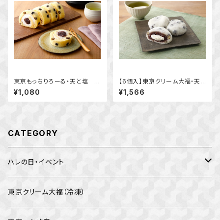
東京もっちりろーる・天と塩 豆
【6個入】東京クリーム大福・天と
つぶあんクリーム
塩 豆つぶあん
¥1,080
¥1,566
CATEGORY
ハレの日・イベント
バレンタイン
東京クリーム大福（冷凍）