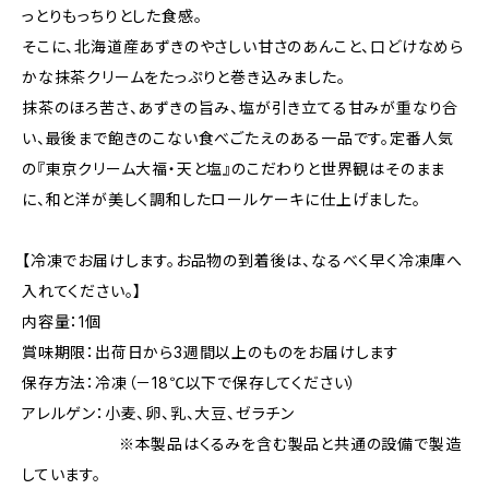
っとりもっちりとした食感。
そこに、北海道産あずきのやさしい甘さのあんこと、口どけなめら
かな抹茶クリームをたっぷりと巻き込みました。
抹茶のほろ苦さ、あずきの旨み、塩が引き立てる甘みが重なり合
い、最後まで飽きのこない食べごたえのある一品です。定番人気
の『東京クリーム大福・天と塩』のこだわりと世界観はそのまま
に、和と洋が美しく調和したロールケーキに仕上げました。
【冷凍でお届けします。お品物の到着後は、なるべく早く冷凍庫へ
入れてください。】
内容量：1個
賞味期限：出荷日から3週間以上のものをお届けします
保存方法：冷凍（－18℃以下で保存してください）
アレルゲン：小麦、卵、乳、大豆、ゼラチン
※本製品はくるみを含む製品と共通の設備で製造
しています。