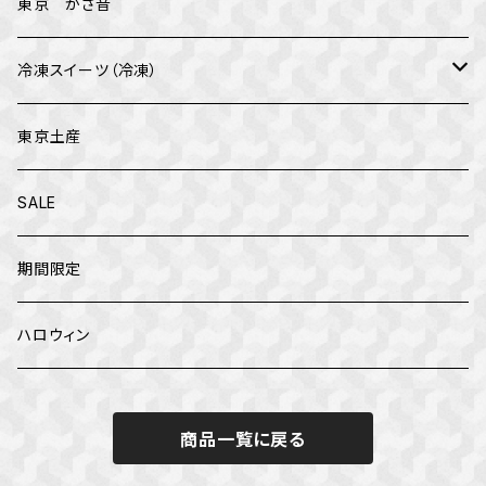
イベント
東京 かさ音
母の日
冷凍スイーツ（冷凍）
父の日
テオブロマ
東京土産
クリスマス
トップス
SALE
お正月
カファレル
期間限定
ハロウィン
商品一覧に戻る