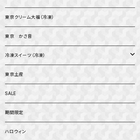
バレンタイン
東京クリーム大福（冷凍）
イベント
東京 かさ音
母の日
冷凍スイーツ（冷凍）
父の日
テオブロマ
東京土産
クリスマス
トップス
SALE
お正月
カファレル
期間限定
ハロウィン