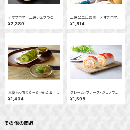
テオブロマ 土屋シェフのご褒
土屋公二氏監修 テオブロマ
美ガトーショコラ
マダガスカルカカオのケーキ
¥2,380
¥1,814
東京もっちりろーる・天と塩 抹
クレーム・フレーズ・ジェノワー
茶
ズ関口倭代シェフのいちごショ
¥1,404
¥1,598
ートケーキロール
その他の商品