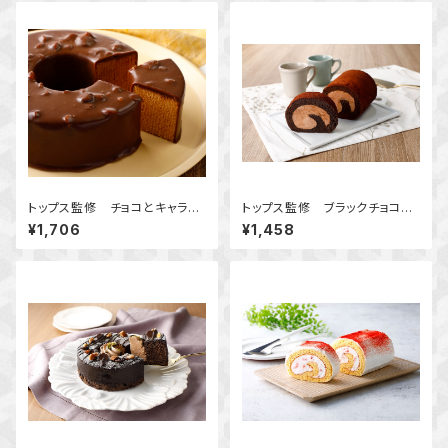
トップス監修 チョコとキャラメ
トップス監修 ブラックチョコロ
ルのバウムクーヘン
ール
¥1,706
¥1,458