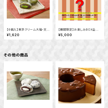
【6個入】東京クリーム大福・天と
【期間限定】お楽しみBOX企画
塩 抹茶
（6月8日 ～8月31日まで）
¥1,620
¥5,000
その他の商品