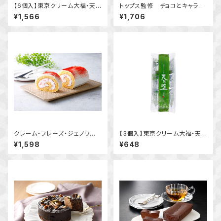
【6個入】東京クリーム大福・天と
トップス監修 チョコとキャラメ
塩 豆つぶあん
ルのバウムクーヘン
¥1,566
¥1,706
クレーム・フレーズ・ジェノワー
【3個入】東京クリーム大福・天と
ズ関口倭代シェフのいちごショ
塩 抹茶
¥1,598
¥648
ートケーキロール