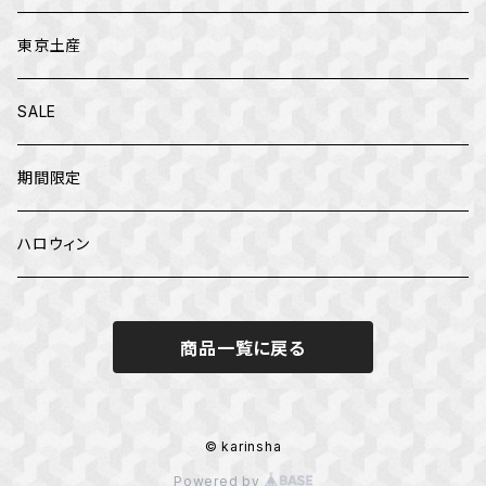
父の日
テオブロマ
東京土産
クリスマス
トップス
SALE
お正月
カファレル
期間限定
ハロウィン
商品一覧に戻る
© karinsha
Powered by