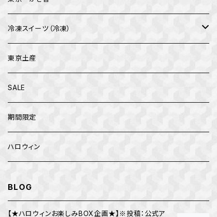
母の日
冷凍スイーツ（冷凍）
父の日
テオブロマ
東京土産
クリスマス
トップス
SALE
お正月
カファレル
期間限定
ハロウィン
BLOG
【★ハロウィンお楽しみBOX企画★】※投稿：公式ア