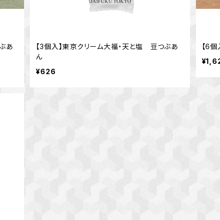
つぶあ
【3個入】東京クリーム大福・天と塩 豆つぶあ
【6
ん
¥1,6
¥626