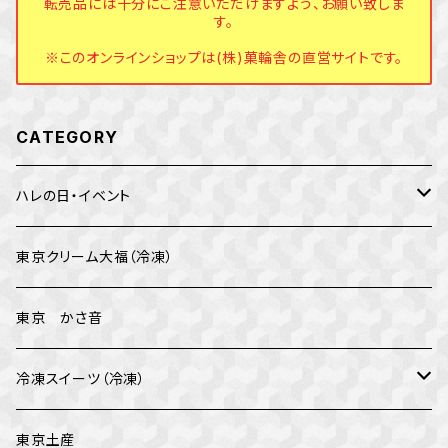
転売品には十分にご注意いただけますよう、お願い致しま
す。
※このオンラインショップは(株)菓輪舎の直営サイトです。
CATEGORY
ハレの日・イベント
バレンタイン
東京クリーム大福（冷凍）
イベント
東京 かさ音
母の日
冷凍スイーツ（冷凍）
父の日
テオブロマ
東京土産