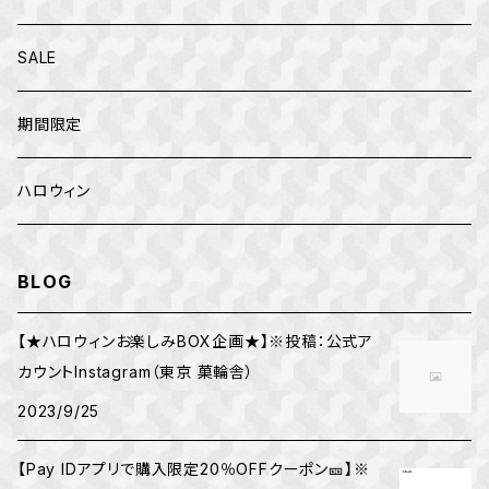
クリスマス
トップス
SALE
お正月
カファレル
期間限定
ハロウィン
BLOG
【★ハロウィンお楽しみBOX企画★】※投稿：公式ア
カウントInstagram（東京 菓輪舎）
2023/9/25
【Pay IDアプリで購入限定20％OFFクーポン🎫】※